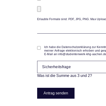
Erlaubte Formate sind: PDF, JPG, PNG. Max Upload
Ich habe die Datenschutzerklärung zur Kenn
meiner Anfrage elektronisch erhoben und gespeichert werden. Hinweis: Sie können Ihre Einwilligung jederzeit für die Zukunft per
E-Mail an info@studentenwerk-khg-aachen.de 
Was ist die Summe aus 3 und 2?
Antrag senden